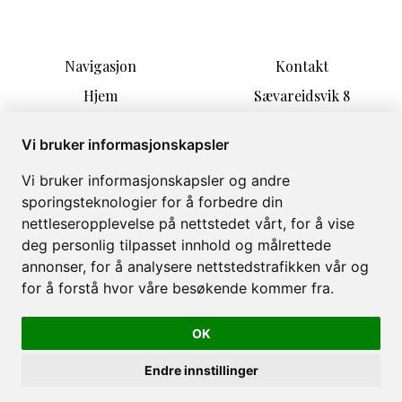
Navigasjon
Kontakt
Hjem
Sævareidsvik 8
Overnatting
5590 Etne
Aktiviteter
post@kyrping-camping.n
Vi bruker informasjonskapsler
Informasjon
o
Vi bruker informasjonskapsler og andre
Forfriskninger
+47 97565138
sporingsteknologier for å forbedre din
Om
nettleseropplevelse på nettstedet vårt, for å vise
Galleri
deg personlig tilpasset innhold og målrettede
annonser, for å analysere nettstedstrafikken vår og
for å forstå hvor våre besøkende kommer fra.
OK
Kyrping Camping © 2026
Levert av
Bookvisit
Endre innstillinger
org 978 669 085