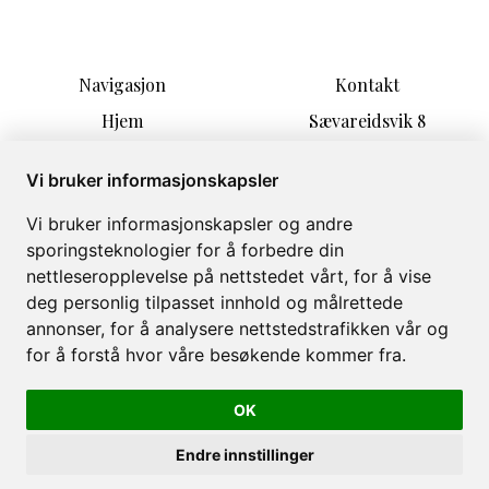
Navigasjon
Kontakt
Hjem
Sævareidsvik 8
Overnatting
5590 Etne
Aktiviteter
post@kyrping-camping.n
Vi bruker informasjonskapsler
Informasjon
o
Vi bruker informasjonskapsler og andre
Forfriskninger
+47 97565138
sporingsteknologier for å forbedre din
Om
nettleseropplevelse på nettstedet vårt, for å vise
Galleri
deg personlig tilpasset innhold og målrettede
annonser, for å analysere nettstedstrafikken vår og
for å forstå hvor våre besøkende kommer fra.
OK
Kyrping Camping © 2026
Levert av
Bookvisit
Endre innstillinger
org 978 669 085