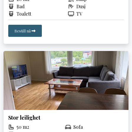
Bad
Dusj
Toalett
TV
Bestill nå
Stor leilighet
50 m2
Sofa