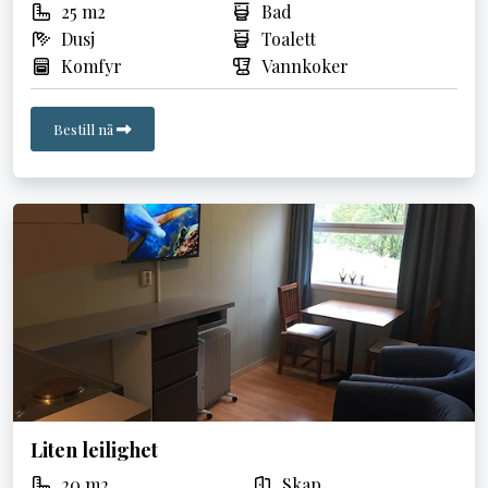
25 m2
Bad
Dusj
Toalett
Komfyr
Vannkoker
Bestill nå
Liten leilighet
20 m2
Skap