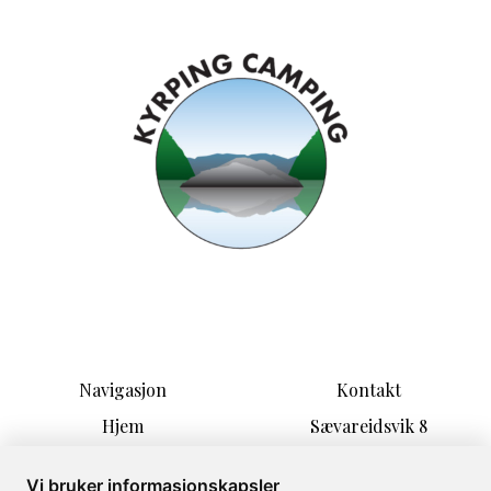
Navigasjon
Kontakt
Hjem
Sævareidsvik 8
Overnatting
5590 Etne
Aktiviteter
post@kyrping-camping.n
Vi bruker informasjonskapsler