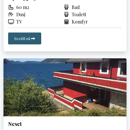
60 m2
Bad
Dusj
Toalett
TV
Komfyr
Bestill nå
Neset