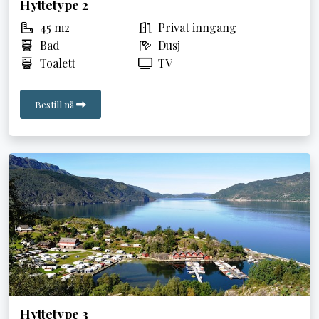
Hyttetype 2
45 m2
Privat inngang
Bad
Dusj
Toalett
TV
Bestill nå
Hyttetype 3