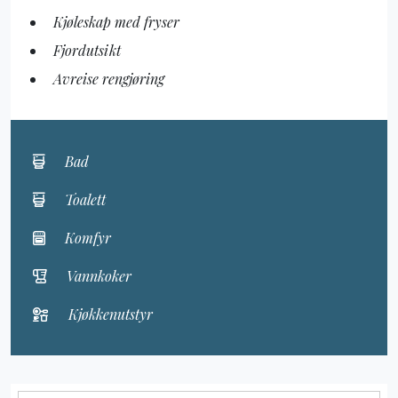
Kjøleskap med fryser
Fjordutsikt
Avreise rengjøring
Bad
Toalett
Komfyr
Vannkoker
Kjøkkenutstyr