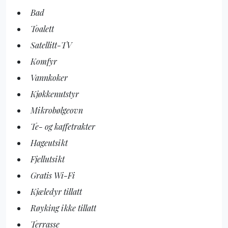
Bad
Toalett
Satellitt-TV
Komfyr
Vannkoker
Kjøkkenutstyr
Mikrobølgeovn
Te- og kaffetrakter
Hageutsikt
Fjellutsikt
Gratis Wi-Fi
Kjæledyr tillatt
Røyking ikke tillatt
Terrasse