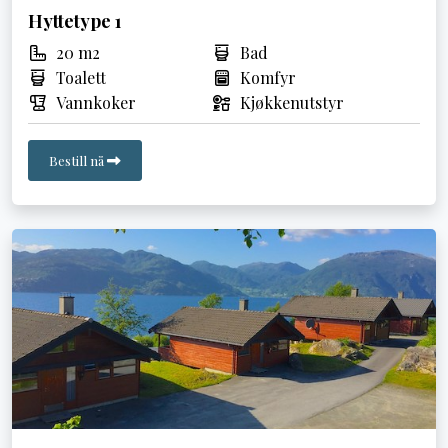
Hyttetype 1
20 m2
Bad
Toalett
Komfyr
Vannkoker
Kjøkkenutstyr
Bestill nå